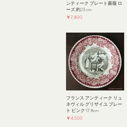
ンティーク プレート薔薇 ロ
ーズ 約23 cm
価格
￥7,800
フランス アンティーク リュ
クイックビュー
ネヴィル グリザイユ プレー
ト ピンク 17.8cm
価格
￥4,500