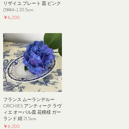
リザイユ プレート 皿 ピンク
(1884-) 20.5cm
価格
￥6,200
フランス ムーランデルー
クイックビュー
ORCHIES アンティーク ラヴ
ィエ オーバル皿 花模様 ガー
ランド 紺 21.5cm
価格
￥6,200