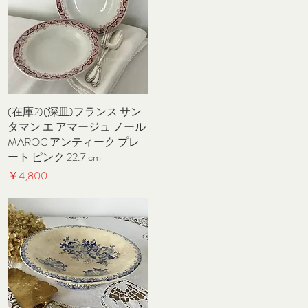
(在庫2)(深皿)フランス サン
クイックビュー
タマン エ アマージュ ノール
MAROC アンティーク プレ
ート ピンク 22.7 cm
価格
￥4,800