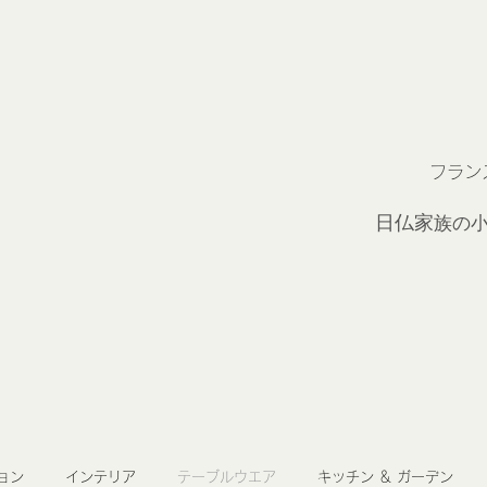
フラン
2
日仏家
族の
ョン
インテリア
テーブルウエア
キッチン ＆ ガーデン