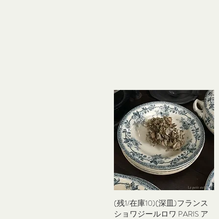
(残1/在庫10)(深皿)フランス
クイックビュー
ショワジールロワ PARIS ア