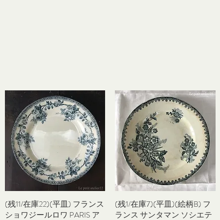
(残11/在庫22)(平皿) フランス
クイックビュー
(残1/在庫7)(平皿)(絵柄B) フ
クイックビュー
ショワジールロワ PARIS ア
ランス サンタマン ソシエテ