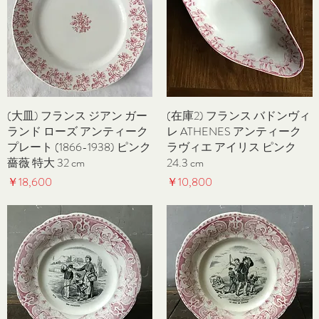
(大皿) フランス ジアン ガー
クイックビュー
(在庫2) フランス バドンヴィ
クイックビュー
ランド ローズ アンティーク
レ ATHENES アンティーク
プレート (1866-1938) ピンク
ラヴィエ アイリス ピンク
薔薇 特大 32 cm
24.3 cm
価格
価格
￥18,600
￥10,800