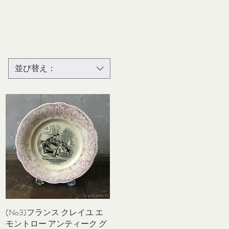
並び替え：
(No3)フランス クレイユ エ
クイックビュー
モントロー アンティーク グ