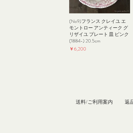
(No9)フランス クレイユ エ
クイックビュー
モントロー アンティーク グ
リザイユ プレート 皿 ピンク
(1884-) 20.5cm
価格
￥6,200
私たち
送料/ご利用案内
返