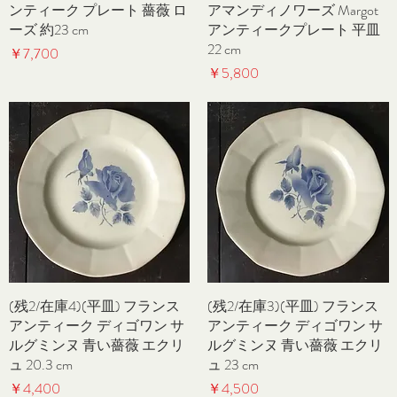
ンティーク プレート 薔薇 ロ
アマンディノワーズ Margot
ーズ 約23 cm
アンティークプレート 平皿
22 cm
価格
￥7,700
価格
￥5,800
(残2/在庫4)(平皿) フランス
クイックビュー
(残2/在庫3)(平皿) フランス
クイックビュー
アンティーク ディゴワン サ
アンティーク ディゴワン サ
ルグミンヌ 青い薔薇 エクリ
ルグミンヌ 青い薔薇 エクリ
ュ 20.3 cm
ュ 23 cm
価格
価格
￥4,400
￥4,500