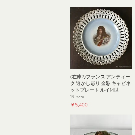
(在庫2)フランス アンティー
クイックビュー
ク 透かし彫り 金彩 キャビネ
ットプレート ルイ14世
19.5cm
価格
￥5,400