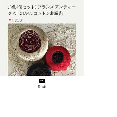
(3色4個セット) フランス アンティー
ク WF＆DMC コットン刺繍糸
価格
￥1,800
Email
(3色セット)フランス アンティーク
THiriez&Cartier-Bresson コットン刺繍
糸