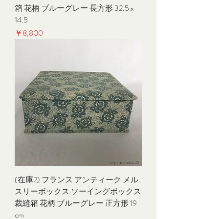
箱 花柄 ブルーグレー 長方形 32.5 x
14.5
価格
￥8,800
(在庫2) フランス アンティーク メル
スリーボックス ソーイングボックス
裁縫箱 花柄 ブルーグレー 正方形 19
cm