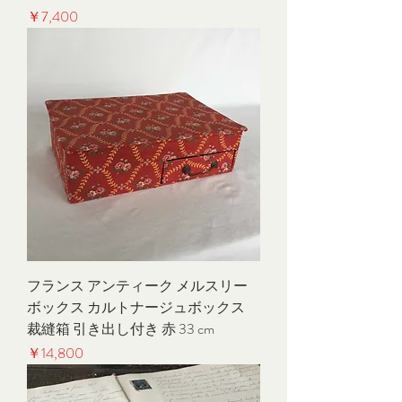
価格
￥7,400
フランス アンティーク メルスリー
ボックス カルトナージュボックス
裁縫箱 引き出し付き 赤 33 cm
価格
￥14,800