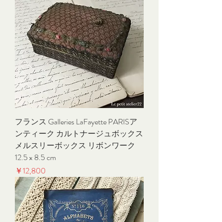
フランス Galleries LaFayette PARISア
ンティーク カルトナージュボックス
メルスリーボックス リボンワーク
12.5 x 8.5 cm
価格
￥12,800