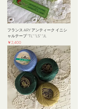
フランス ARY アンティーク イニシ
ャルテープ "TL" "LS" "JL
価格
￥2,400