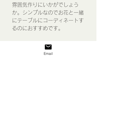
雰囲気作りにいかがでしょう
か。シンプルなのでお花と一緒
にテーブルにコーディネートす
るのにおすすめです。
経年によるあたりやさびなどが
あります。
Email
Enamel candle holder white,
England
表示価格には消費税が含まれて
います
私たち
送料/ご利用案内
返品 返金等
商品
お問い合わせ
特定商取引法に基づく表示
プライバシーポリシー