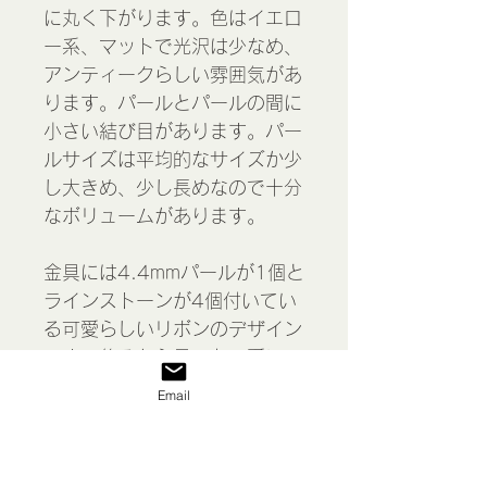
に丸く下がります。色はイエロ
ー系、マットで光沢は少なめ、
アンティークらしい雰囲気があ
ります。パールとパールの間に
小さい結び目があります。パー
ルサイズは平均的なサイズか少
し大きめ、少し長めなので十分
なボリュームがあります。
金具には4.4mmパールが1個と
ラインストーンが4個付いてい
る可愛らしいリボンのデザイン
です。後ろから見ても可愛いの
でアップスタイルにおすすめで
Email
す。
＊経年による劣化や傷、汚れな