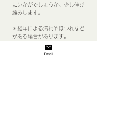
にいかがでしょうか。少し伸び
縮みします。
＊経年による汚れやほつれなど
がある場合があります。
＊こちらの商品はレターパック
かゆうパケット(追跡あり、保
Email
証なし)でお送りします。
Cotton lace, France
表示価格には消費税が含まれて
います
私たち
送料/ご利用案内
返品 返金等
商品
お問い合わせ
特定商取引法に基づく表示
プライバシーポリシー