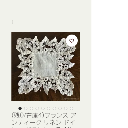
(残0/在庫4)フランス ア
ンティーク リネン ドイ