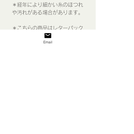
＊経年により細かい糸のほつれ
や汚れがある場合があります。
＊こちらの商品はレターパック
かゆうパケット(追跡あり、保
Email
証なし)でお送りします。
Doily, France
表示価格には消費税が含まれて
います
私たち
送料/ご利用案内
返品 返金等
商品
お問い合わせ
特定商取引法に基づく表示
プライバシーポリシー