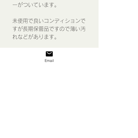
ーがついています。
未使用で良いコンディションで
すが長期保管品ですので薄い汚
れなどがあります。
＊こちらの商品はゆうパケット
Email
(追跡あり、保証なし)でお送り
します。
Crochet gloves, France
表示価格には消費税が含まれて
います
私たち
送料/ご利用案内
返品 返金等
商品
お問い合わせ
特定商取引法に基づく表示