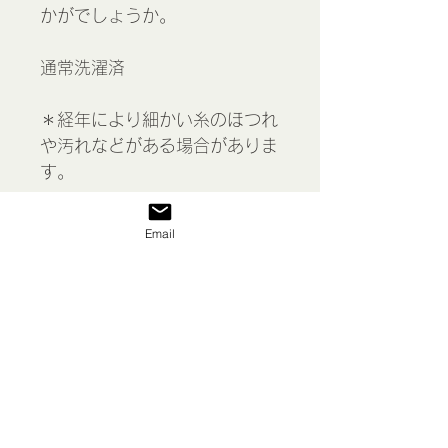
かがでしょうか。
通常洗濯済
＊経年により細かい糸のほつれ
や汚れなどがある場合がありま
す。
＊こちらの商品はゆうパケット
Email
(追跡あり、保証なし)でお送り
します。
Filet lace doily, France
表示価格には消費税が含まれて
います