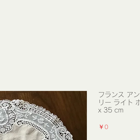
フランス アン
リー ライト ホ
x 35 cm
価
￥0
格