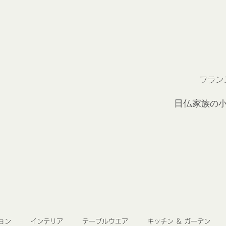
フラン
2
日仏家
族の
ョン
インテリア
テーブルウエア
キッチン ＆ ガーデン