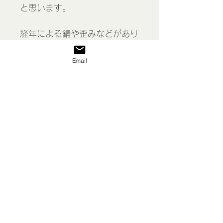
と思います。
経年による錆や歪みなどがあり
ます。撮影に使用した小物類は
付属しません。
Email
Madeleine mold of 2, France
表示価格には消費税が含まれて
います
私たち
送料/ご利用案内
返品 返金等
商品
お問い合わせ
特定商取引法に基づく表示
プライバシーポリシー