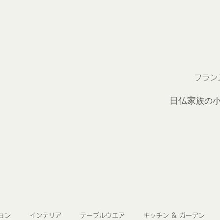
フラン
2
日仏家
族の
ョン
インテリア
テーブルウエア
キッチン ＆ ガーデン