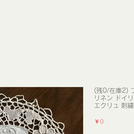
(残0/在庫2
リネン ドイ
エクリュ 刺繍 
価
￥0
格