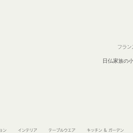
フラン
2
日仏家
族の
ョン
インテリア
テーブルウエア
キッチン ＆ ガーデン