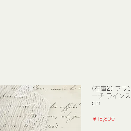
(在庫2) フ
ーチ ラインス
cm
価
￥13,800
格