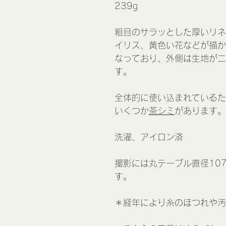
239g
粗目のサラッとした厚いリネ
イリス、黄色い花などが描か
なっており、外側は生地が二
す。
全体的に使い込まれているた
いくつか
茶シミ
があります。
洗濯、アイロン済
撮影には丸テーブル直径10
す。
＊経年により糸のほつれや汚