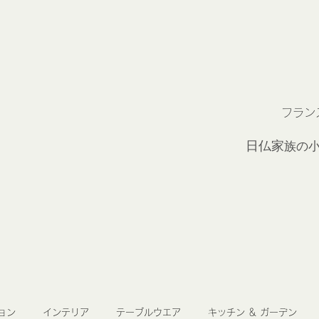
フラン
2
日仏家
族の
ョン
インテリア
テーブルウエア
キッチン ＆ ガーデン