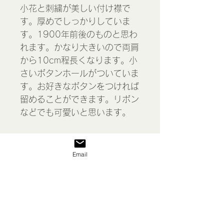
小花と刺繍が美しい付け襟で
す。厚めでしっかりしていま
す。1900年前後のものと思わ
れます。かなり大きいので両肩
から10cm程長くなります。小
さいボタンホールがついていま
す。お好きなボタンをつければ
留めることができます。リボン
などでも可愛いと思います。
あまり目立ちませんが
糸が切れ
ている
ところがあります。
Email
＊経年により細かいほつれや汚
れなどがある場合があります。
Collar , France