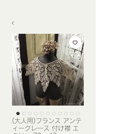
(大人用)フランス アンテ
ィークレース 付け襟 エ