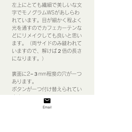
左上にとても繊細で美しいな文
字でモノグラムWSがあしらわ
れています。目が細かく程よく
光を通すのでカフェカーテンな
どにリメイクしても良いと思い
ます。（両サイドのみ縫われて
いますので、解けば２倍の長さ
になります。）
裏面に2−３mm程度の穴が一つ
あります。
ボタンが一つ付け替えられてい
ます。
Email
洗濯 アイロン済
＊経年によるほつれや汚れ、色