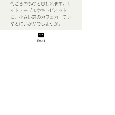
代ごろのものと思われます。サ
イドテーブルやキャビネット
に、小さい窓のカフェカーテン
などにいかがでしょうか。
撮影には長方形テーブル37 x
Email
57cmを使用しています。
Doily, France
表示価格には消費税が含まれて
います
私たち
送料/ご利用案内
返品 返金等
商品
お問い合わせ
特定商取引法に基づく表示
プライバシーポリシー