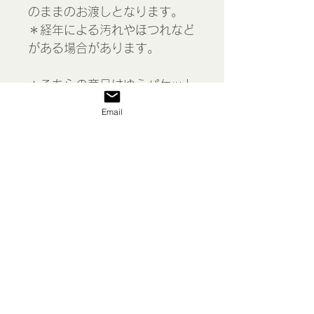
のままのお渡しとなります。
＊経年による汚れやほつれなど
がある場合があります。
＊こちらの商品はゆうパケット
(追跡あり、保証なし)でお送り
Email
します。
Lace 26, France
表示価格には消費税が含まれて
います
私たち
送料/ご利用案内
返品 返金等
商品
お問い合わせ
特定商取引法に基づく表示
プライバシーポリシー