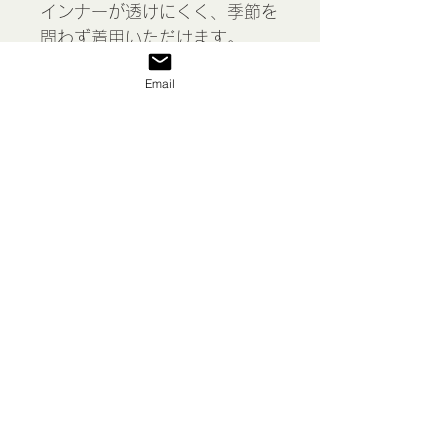
インナーが透けにくく、季節を
問わず着用いただけます。
Email
良いコンディションですが前立
てのレース下と背中に黄色いシ
ミがあります。
＊洗濯、アイロン済
＊経年によりほつれや汚れなど
がある場合があります。
Ladies linen blouse, France
表示価格には消費税が含まれて
います