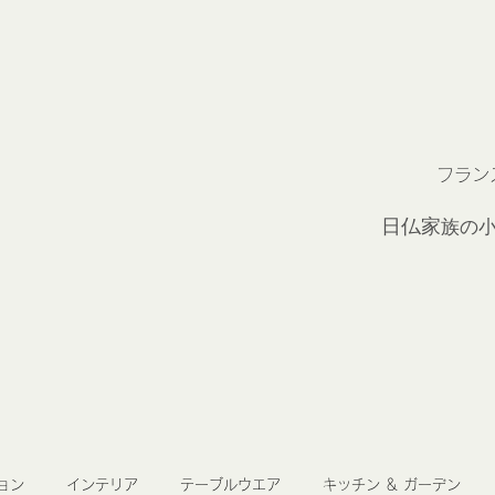
フラン
2
日仏家
族の
ョン
インテリア
テーブルウエア
キッチン ＆ ガーデン