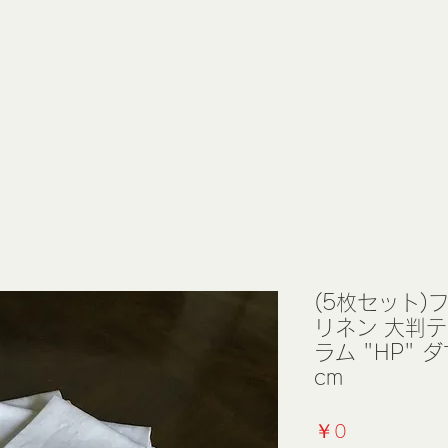
(5枚セット)
リネン 大判
ラム "HP" ダ
cm
価
￥0