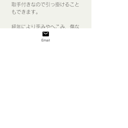
取手付きなので引っ掛けること
もできます。
経年により歪みやへこみ、傷な
どがあります。がたつきはあり
Email
ませんが傾きがあります。
Aluminium Colander, France
表示価格には消費税が含まれて
います
私たち
送料/ご利用案内
返品 返金等
商品
お問い合わせ
特定商取引法に基づく表示
プライバシーポリシー