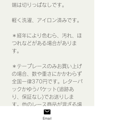
端は切りっぱなしです。
軽く洗濯、アイロン済みです。
＊経年により色むら、汚れ、ほ
つれなどがある場合がありま
す。
＊テープレースのみお買い上げ
の場合、数や重さにかかわらず
全国一律370円です。レターパ
ックかゆうパケット(追跡あ
り、保証なし)でお送りしま
す。他のレース商品が混ざる場
合は料金が異なります。ショッ
Email
ピングカート内でご確認くださ
い。こちらも合計金額が