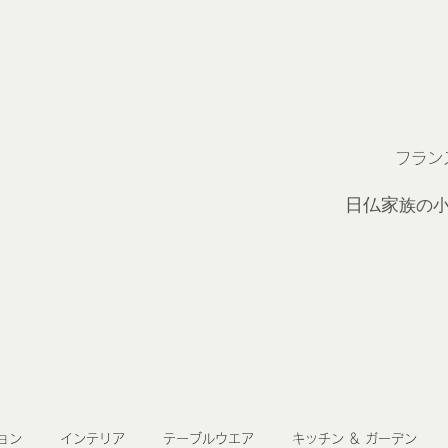
フラン
2
日仏家
族の
ョン
インテリア
テーブルウエア
キッチン ＆ ガーデン