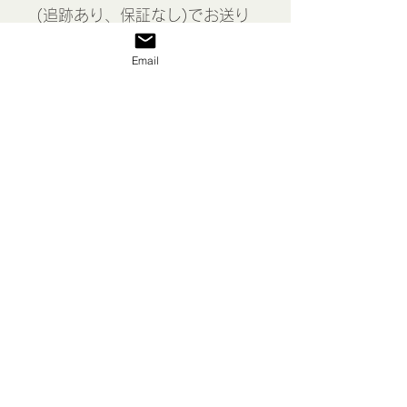
(追跡あり、保証なし)でお送り
します。
Email
Lace collar in 2 parts, France
表示価格には消費税が含まれて
います
私たち
送料/ご利用案内
返品 返金等
商品
お問い合わせ
特定商取引法に基づく表示
プライバシーポリシー
シェア