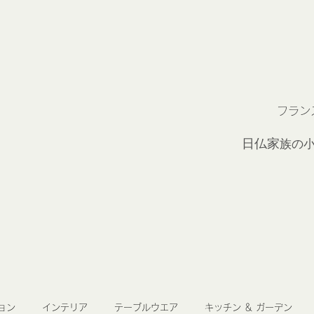
フラン
2
日仏家
族の
ョン
インテリア
テーブルウエア
キッチン ＆ ガーデン