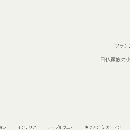
フラン
2
日仏家
族の
ョン
インテリア
テーブルウエア
キッチン ＆ ガーデン