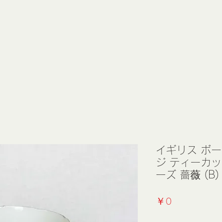
イギリス ボ
ジ ティーカ
ーズ 薔薇 (B
価
￥0
格