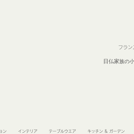
フラン
2
日仏家
族の
ョン
インテリア
テーブルウエア
キッチン ＆ ガーデン