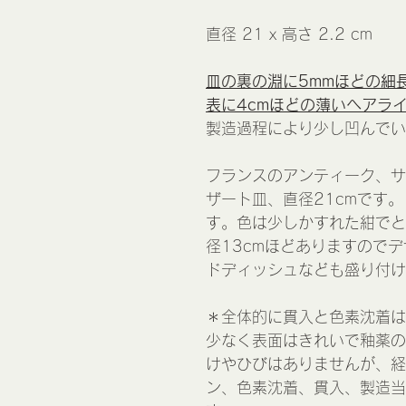
直径 21 x 高さ 2.2 cm
皿の裏の淵に5mmほどの細長
表に4cmほどの薄いヘアラ
製造過程により少し凹んでい
フランスのアンティーク、サ
ザート皿、直径21cmです。
す。色は少しかすれた紺でと
径13cmほどありますので
ドディッシュなども盛り付け
＊全体的に貫入と色素沈着は
少なく表面はきれいで釉薬の
けやひびはありませんが、経
ン、色素沈着、貫入、製造当