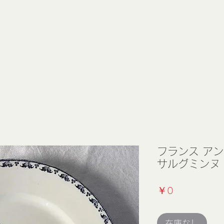
フランス ア
サルグミンヌ 21
価
￥0
格
在庫なし