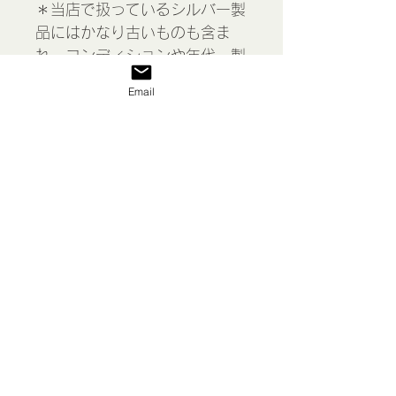
＊当店で扱っているシルバー製
品にはかなり古いものも含ま
れ、コンディションや年代、製
造元も様々です。細かいところ
Email
まで写真では写りにくいため説
明文をお読みください。経年に
よるシルバーの劣化、剥がれや
摩耗、傷、黒ずみ、汚れ、変形
などがある場合があります。ひ
と通り磨いてあります。
Silver plate serving tray,
England
表示価格には消費税が含まれて
います