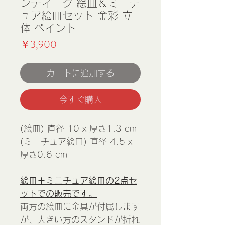
ンティーク 絵皿＆ミニチ
ュア絵皿セット 金彩 立
体 ペイント
価
￥3,900
格
カートに追加する
今すぐ購入
(絵皿) 直径 10 x 厚さ1.3 cm
(ミニチュア絵皿) 直径 4.5 x
厚さ0.6 cm
絵皿＋ミニチュア絵皿の2点セ
ットでの販売です。
両方の絵皿に金具が付属します
が、大きい方のスタンドが折れ