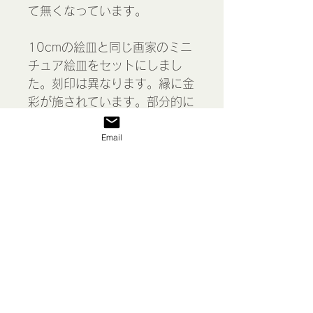
て無くなっています。
10cmの絵皿と同じ画家のミニ
チュア絵皿をセットにしまし
た。刻印は異なります。縁に金
彩が施されています。部分的に
白で立体ペイントされていま
Email
す。
Miniatures porcelain 2 pieces
set, Limoges, France
表示価格には消費税が含まれて
います
私たち
送料/ご利用案内
返品 返金等
商品
お問い合わせ
特定商取引法に基づく表示