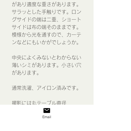
があり適度な重さがあります。
サラッとした手触りです。ロン
グサイドの端は二重、ショート
サイドは布の端そのままです。
模様から光を通すので、カーテ
ンなどにもいかがでしょうか。
中央によくみないとわからない
薄いシミがあります。小さい穴
があります。
通常洗濯、アイロン済みです。
撮影には丸テーブル直径
107cm、長方形68 x 173 cm
Email
を使用しています。