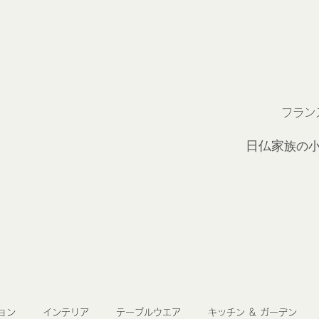
フラン
2
日仏家
族の
ョン
インテリア
テーブルウエア
キッチン ＆ ガーデン