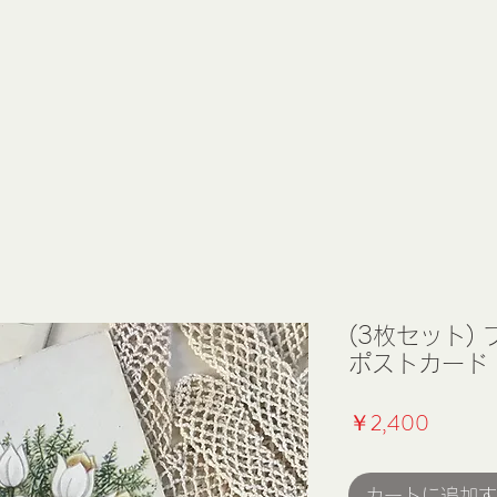
(3枚セット)
ポストカード 花 
価
￥2,400
格
カートに追加す