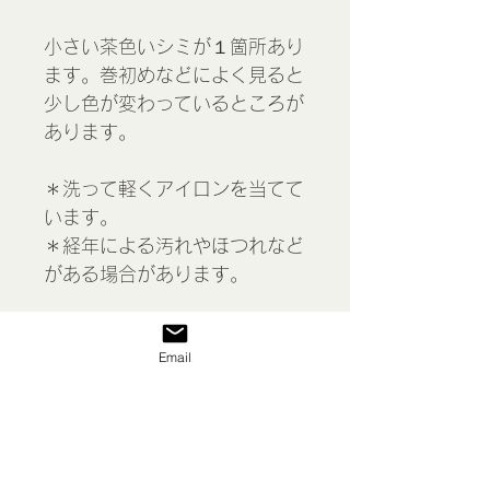
小さい茶色いシミが１箇所あり
ます。巻初めなどによく見ると
少し色が変わっているところが
あります。
＊洗って軽くアイロンを当てて
います。
＊経年による汚れやほつれなど
がある場合があります。
＊レース製品を複数お買い上げ
Email
で、税込み11000円に満たな
い場合、送料をこちらで計算さ
せていただきますのでメールに
てご連絡ください。