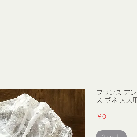
フランス ア
ス ボネ 大人
価
￥0
格
在庫なし