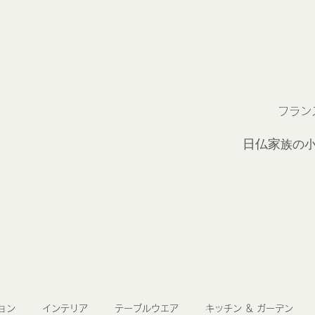
フラン
2
日仏家
族の
ョン
インテリア
テーブルウエア
キッチン ＆ ガーデン