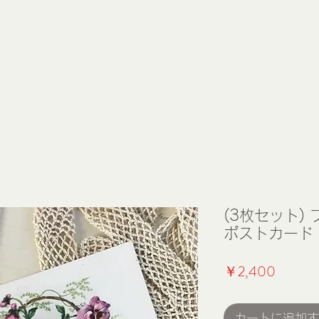
(3枚セット)
ポストカード 花 
価
￥2,400
格
カートに追加す