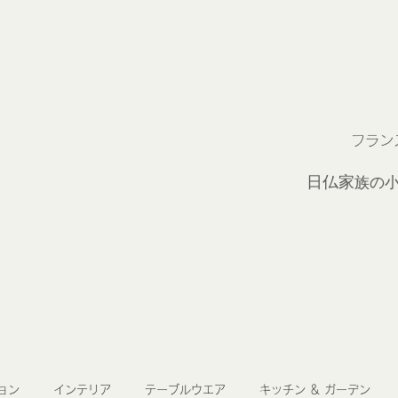
フラン
2
日仏家
族の
ョン
インテリア
テーブルウエア
キッチン ＆ ガーデン