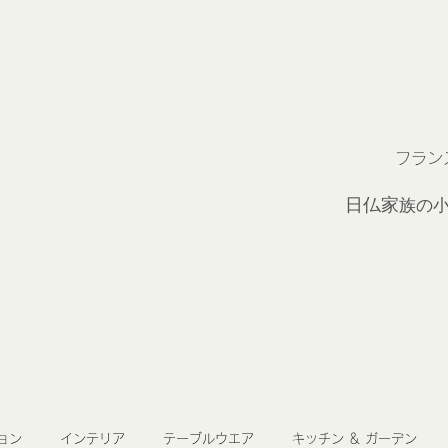
フラン
2
日仏家
族の
ョン
インテリア
テーブルウエア
キッチン ＆ ガーデン