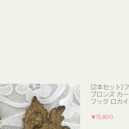
(2本セット)
ブロンズ カ
フック ロカイユ
価
￥15,800
格