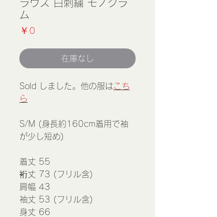
ラウス 白刺繍 モノグラ
ム
価
￥0
格
在庫なし
Sold しました。他の服は
こち
ら
S/M (身長約160cm着用で袖
が少し短め)
着丈 55
裄丈 73 (フリル含)
肩幅 43
袖丈 53 (フリル含)
身丈 66