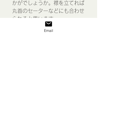
かがでしょうか。襟を立てれば
丸首のセーターなどにも合わせ
られると思います。
Email
全体的に綺麗で良いコンディシ
ョンです。
＊洗濯、アイロン済みです。
＊経年によりほつれや汚れなど
がある場合があります。
Ladies linen blouse, France
表示価格には消費税が含まれて
います