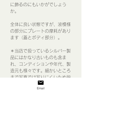
に飾るのにもいかがでしょう
か。
全体に良い状態ですが、波模様
の部分にプレートの摩耗があり
ます（蓋とボディ部分）。
＊当店で扱っているシルバー製
品にはかなり古いものも含ま
れ、コンディションや年代、製
造元も様々です。細かいところ
まで写真では写りにくいため説
明文をお読みください。経年に
Email
よるシルバーの劣化、剥がれや
摩耗、傷、黒ずみ、汚れ、変形
などがある場合があります。ひ
と通り磨いてあります。