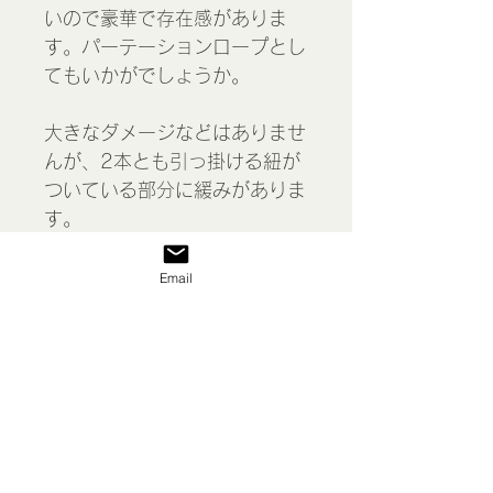
いので豪華で存在感がありま
す。パーテーションロープとし
てもいかがでしょうか。
大きなダメージなどはありませ
んが、2本とも引っ掛ける紐が
ついている部分に緩みがありま
す。
＊経年による劣化や糸のほつ
Email
れ、汚れがある場合がありま
す。
Tassels, France
表示価格には消費税が含まれて
います