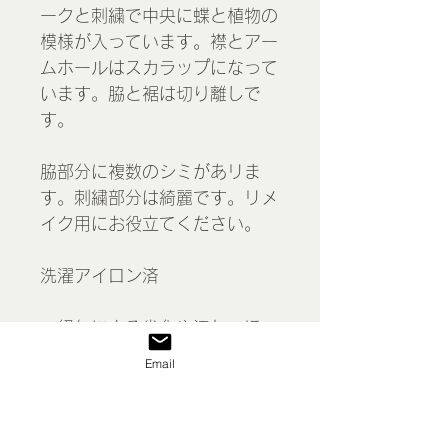
ークと刺繍で中央に蝶と植物の
模様が入っています。襟とアー
ムホールはスカラップになって
います。脇と裾は切り離しで
す。
脇部分に複数のシミがあリま
す。刺繍部分は綺麗です。リメ
イク用にお役立てください。
洗濯アイロン済
＊経年による劣化や汚れ、ほつ
れなどがある場合があります。
Email
＊こちらの商品はゆうパケット
(追跡あり、保証なし)でお送り