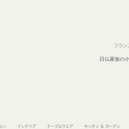
フラン
2
日仏家
族の
ョン
インテリア
テーブルウエア
キッチン ＆ ガーデン