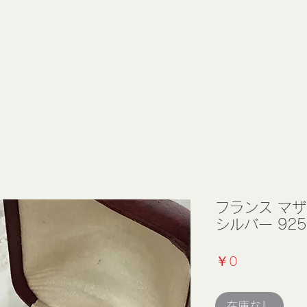
フランス マ
シルバー 925
価
￥0
格
在庫なし