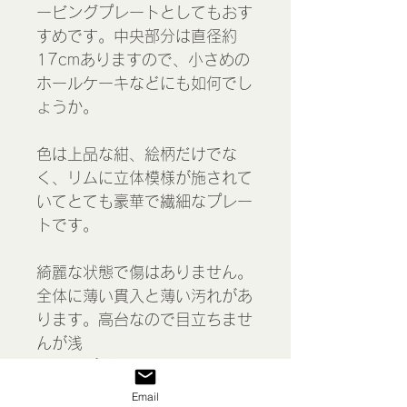
ービングプレートとしてもおす
すめです。中央部分は直径約
17cmありますので、小さめの
ホールケーキなどにも如何でし
ょうか。
色は上品な紺、絵柄だけでな
く、リムに立体模様が施されて
いてとても豪華で繊細なプレー
トです。
綺麗な状態で傷はありません。
全体に薄い貫入と薄い汚れがあ
ります。高台なので目立ちませ
んが浅
いチップが2個、縁にごく小さ
いチップがあります。
Email