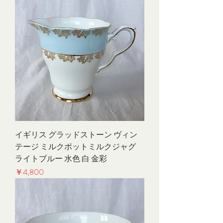
イギリス グラッドストーン ヴィン
テージ ミルクポットミルクジャグ
ライトブルー 水色 白 金彩
価格
￥4,800