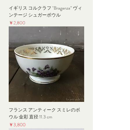
イギリス コルクラフ "Braganza” ヴィ
ンテージ シュガーボウル
価格
￥2,800
フランス アンティーク スミレのボ
ウル 金彩 直径 11.3 cm
価格
￥3,800