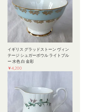
イギリス グラッドストーン ヴィン
テージ シュガーボウル ライトブル
ー 水色 白 金彩
価格
￥4,200