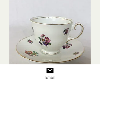
Email
イギリス スペンサースティーブンソ
ン ヴィンテージ ティーカップ＆ソ
ーサー
価格
￥5,400