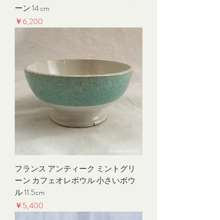
ーン 14 cm
価格
￥6,200
フランス アンティーク ミントグリ
ーン カフェオレボウル 小さいボウ
ル 11.5cm
価格
￥5,400