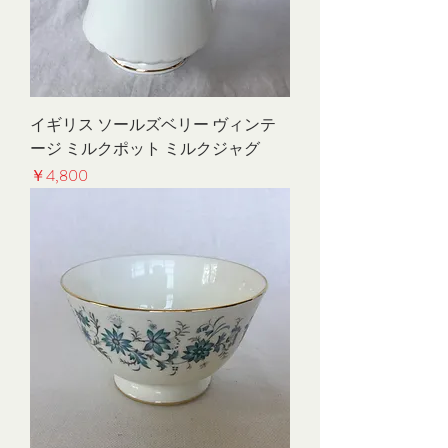
イギリス ソールズベリー ヴィンテ
ージ ミルクポット ミルクジャグ
価格
￥4,800